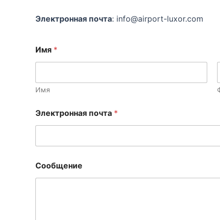
Электронная почта
: info@airport-luxor.com
Имя
*
Имя
Электронная почта
*
С
Сообщение
о
о
б
щ
е
н