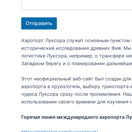
и
е
Э
л
Отправить
е
к
т
Аэропорт Луксора служит основным пунктом 
р
о
исторические исследования древних Фив. Мы
н
логистике Луксора, например, о трансфере н
н
Западном берегу и о планировании дальнейше
а
я
С
Этот неофициальный веб-сайт был создан для
о
о
аэропорта в круиз/отель, выбору транспорта
б
чудеса Луксора сразу после приземления. На
щ
использовании своего времени для изучения 
е
н
и
Горячая линия международного аэропорта Л
е