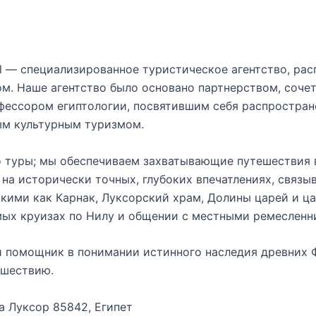
el — специализированное туристическое агентство, ра
м. Наше агентство было основано партнерством, соче
фессором египтологии, посвятившим себя распростран
ым культурным туризмом.
то туры; мы обеспечиваем захватывающие путешествия
 на исторически точных, глубоких впечатлениях, связ
ими как Карнак, Луксорский храм, Долины царей и ца
мых круизах по Нилу и общении с местными ремесленн
ый помощник в понимании истинного наследия древних
ешествию.
за Луксор 85842, Египет